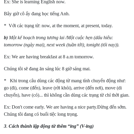
Ex: She is learning English now.
Bây giờ cô ấy đang học tiếng Anh.
* Với các trạng từ: now, at the moment, at present, today.
b)
Một kế hoạch trong tương lai /Một cuộc hẹn (dấu hiêu:
tomorrow (ngày mai), next week (tuần tới), tonight (tối nay)).
Ex: We are having breakfast at 8 a.m tomorrow.
Chúng tôi sẽ đang ăn sáng lúc 8 giờ sáng mai.
* Khi trong câu dùng các động từ mang tính chuyển động như:
go (đi), come (đến), leave (rời khỏi), arrive (đến nơi), move (di
chuyển), have (có)... thì không cần dùng các trạng từ chỉ thời gian.
Ex: Don't come early. We are having a nice party.Đừng đến sớm.
Chúng tôi đang có buổi tiệc long trọng.
3
.
Cách thành lập động từ thêm “ing” (V-ing)