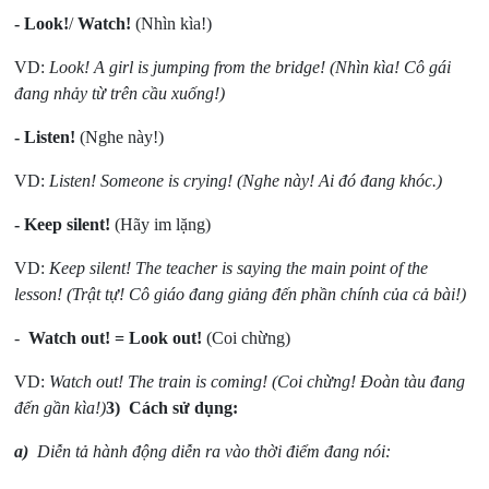
-
Look!
/
Watch!
(Nhìn kìa!)
VD:
Look! A girl is jumping from the bridge! (Nhìn kìa! Cô gái
đang nhảy từ trên cầu xuống!)
-
Listen!
(Nghe này!)
VD:
Listen! Someone is crying! (Nghe này! Ai đó đang khóc.)
-
Keep silent!
(Hãy im lặng)
VD:
Keep silent! The teacher is saying the main point of the
lesson! (Trật tự! Cô giáo đang giảng đến phần chính của cả bài!)
-
Watch out! = Look out!
(Coi chừng)
VD:
Watch out! The train is coming! (Coi chừng! Đoàn tàu đang
đến gần kìa!)
3) Cách sử dụng:
a)
Diễn tả hành động diễn ra vào thời điểm đang nói: